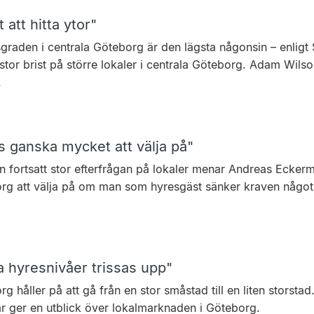
 att hitta ytor"
raden i centrala Göteborg är den lägsta någon­sin – enligt S
stor brist på större lokaler i centrala Göteborg. Adam Wils
.
s ganska mycket att välja på"
n fortsatt stor efterfrågan på lokaler menar Andreas Eckerm
rg att välja på om man som hyresgäst sänker kraven något
 hyresnivåer trissas upp"
g håller på att gå från en stor småstad till en liten storsta
r ger en utblick över lokalmarknaden i Göteborg.