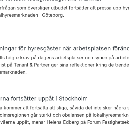
rfrågan som överstiger utbudet fortsätter att pressa upp h
alhyresmarknaden i Göteborg.
ingar för hyresgäster när arbetsplatsen förän
älls högre krav på dagens arbetsplatser och synen på arbet
st på Tenant & Partner ger sina reflektioner kring de trend
smarknaden.
rna fortsätter uppåt i Stockholm
 kommer att fortsätta att stiga, såvida det inte sker några 
olmsregionen går starkt och obalansen på lokalhyresmarkna
ivåerna uppåt, menar Helena Edberg på Forum Fastighetse