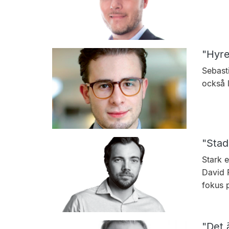
"Hyre
Sebasti
också 
"Stad
Stark e
David 
fokus p
"Det 