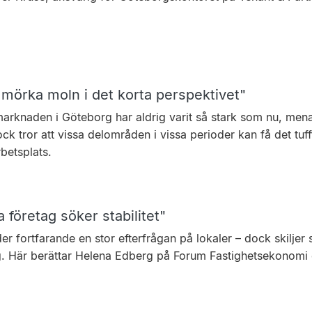
 mörka moln i det korta perspektivet"
arknaden i Göteborg har aldrig varit så stark som nu, men
k tror att vissa delområden i vissa perioder kan få det tufft
betsplats.
a företag söker stabilitet"
er fortfarande en stor efterfrågan på lokaler – dock skilje
g. Här berättar Helena Edberg på Forum Fastighetsekonomi 