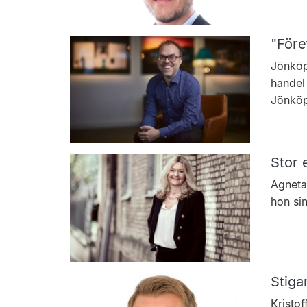
"Före
Jönköpi
handel 
Jönköp
Stor 
Agneta
hon si
Stiga
Kristof