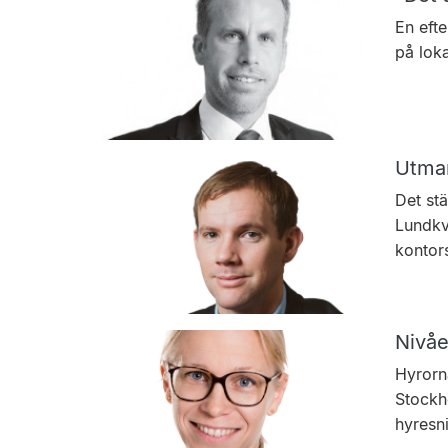
En efte
på lok
Utman
Det st
Lundkvi
kontor
Nivåe
Hyrorna
Stockh
hyresn