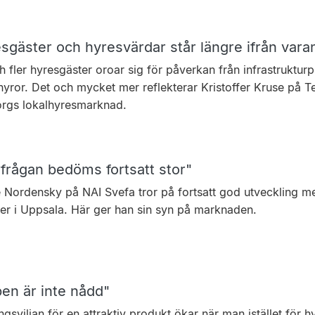
sgäster och hyresvärdar står längre ifrån vara
h fler hyresgäster oroar sig för påverkan från infrastrukturp
yror. Det och mycket mer reflekterar Kristoffer Kruse på Te
rgs lokalhyresmarknad.
rfrågan bedöms fortsatt stor"
 Nordensky på NAI Svefa tror på fortsatt god utveckling me
er i Uppsala. Här ger han sin syn på marknaden.
en är inte nådd"
ngsviljan för en attraktiv produkt ökar när man istället för