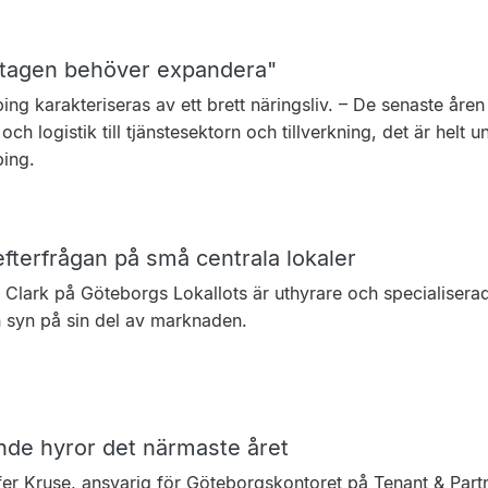
tagen behöver expandera"
ng karakteriseras av ett brett näringsliv. – De senaste åren
och logistik till tjänstesektorn och tillverkning, det är helt u
ing.
efterfrågan på små centrala lokaler
 Clark på Göteborgs Lokallots är uthyrare och specialiserad
n syn på sin del av marknaden.
nde hyror det närmaste året
fer Kruse, ansvarig för Göteborgskontoret på Tenant & Partn