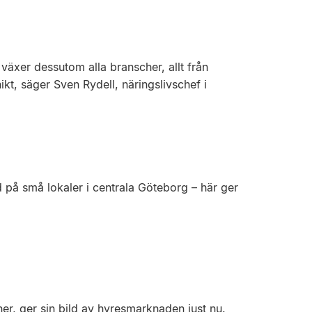
 växer dessutom alla branscher, allt från
nikt, säger Sven Rydell, närings­livschef i
 på små lokaler i centrala Göteborg – här ger
er, ger sin bild av hyresmarknaden just nu.