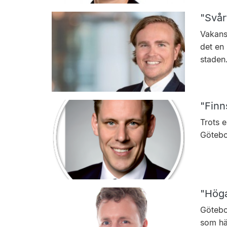
"Svårt
Vakansg
det en 
staden
"Finn
Trots e
Götebo
"Höga
Götebor
som hä