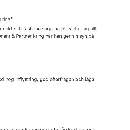
ndra"
rojekt och fastighetsägarna förväntar sig allt
nant & Partner kring när han ger sin syn på
d hög inflyttning, god efterfrågan och låga
 hyra per kvadratmeter jämför årskostnad och