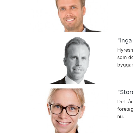
"Inga
Hyresm
som doc
byggar
"Stor
Det råd
företa
nu.