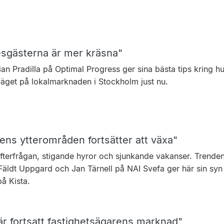
sgästerna är mer kräsna"
an Pradilla på Optimal Progress ger sina bästa tips kring hu
läget på lokalmarknaden i Stockholm just nu.
ens ytterområden fortsätter att växa"
fterfrågan, stigande hyror och ­sjunkande vakanser. Trenden
Fäldt Uppgard och Jan Tärnell på NAI Svefa ger här sin syn
å Kista.
är fortsatt fastighetsägarens marknad"