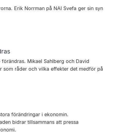
yrorna. Erik Norrman på NAI Svefa ger sin syn
dras
e förändras. Mikael Sahlberg och David
er som råder och vilka effekter det medför på
stora förändringar i ekonomin.
den bidrar tillsammans att pressa
konomi.