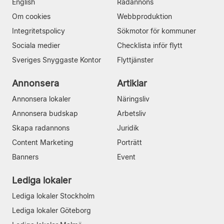
English
Radannons
Om cookies
Webbproduktion
Integritetspolicy
Sökmotor för kommuner
Sociala medier
Checklista inför flytt
Sveriges Snyggaste Kontor
Flyttjänster
Annonsera
Artiklar
Annonsera lokaler
Näringsliv
Annonsera budskap
Arbetsliv
Skapa radannons
Juridik
Content Marketing
Porträtt
Banners
Event
Lediga lokaler
Lediga lokaler Stockholm
Lediga lokaler Göteborg