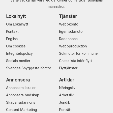
Varje vecka når våra lediga lokaler och artiklar tusentals
människor.
Lokalnytt
Tjänster
Om Lokalnytt
Webbkonto
Kontakt
Egen sökmotor
English
Radannons
Om cookies
Webbproduktion
Integritetspolicy
Sökmotor för kommuner
Sociala medier
Checklista inför flytt
Sveriges Snyggaste Kontor
Flyttjänster
Annonsera
Artiklar
Annonsera lokaler
Näringsliv
Annonsera budskap
Arbetsliv
Skapa radannons
Juridik
Content Marketing
Porträtt