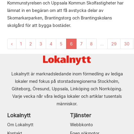
Kommunstyrelsen och Uppsala Kommun Skolfastigheter har
lämnat in en begäran om att få avstycka delar av
Skomarkarparken, Brantingstorg och Brantingskolans
skolgård för att bygga bostäder.
‹
1
2
3
4
5
6
7
8
...
29
30
Lokalnytt är marknadsledande inom förmedling av lediga
lokaler med fokus på storstadsregionerna Stockholm,
Göteborg, Öresund, Uppsala, Linköping och Norrköping.
Varje vecka når våra lediga lokaler och artiklar tusentals
människor.
Lokalnytt
Tjänster
Om Lokalnytt
Webbkonto
Kontakt
Egen sökmotor