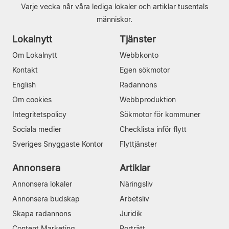
Varje vecka når våra lediga lokaler och artiklar tusentals
människor.
Lokalnytt
Tjänster
Om Lokalnytt
Webbkonto
Kontakt
Egen sökmotor
English
Radannons
Om cookies
Webbproduktion
Integritetspolicy
Sökmotor för kommuner
Sociala medier
Checklista inför flytt
Sveriges Snyggaste Kontor
Flyttjänster
Annonsera
Artiklar
Annonsera lokaler
Näringsliv
Annonsera budskap
Arbetsliv
Skapa radannons
Juridik
Content Marketing
Porträtt