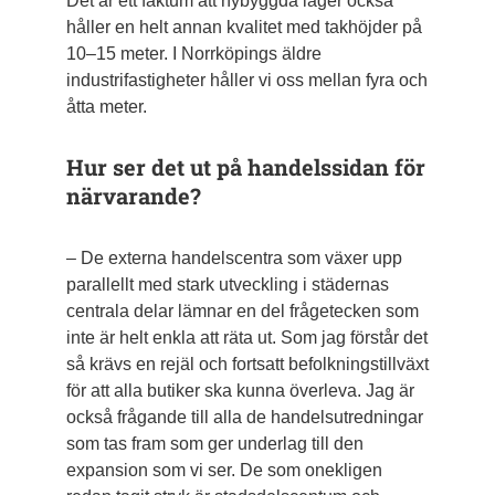
Det är ett faktum att nybyggda lager också
håller en helt annan kvalitet med takhöjder på
10–15 ­meter. I Norrköpings äldre
industrifastigheter håller vi oss mellan fyra och
åtta meter.
Hur ser det ut på handelssidan för
närvarande?
– De externa handelscentra som växer upp
parallellt med stark utveckling i städernas
centrala delar lämnar en del frågetecken som
inte är helt enkla att räta ut. Som jag förstår det
så krävs en rejäl och fortsatt befolkningstillväxt
för att alla butiker ska kunna överleva. Jag är
också frågande till alla de handelsutredningar
som tas fram som ger underlag till den
expansion som vi ser. De som onekligen