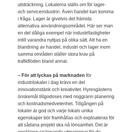
utsträckning. Lokalerna ställs om för lager-
och serviceindustrin. Även handel kan komma
i fråga. Lager är givetvis det främsta
alternativa användningsområdet. Här ser man
en del dåliga exempel när industrifastigheter
intill varandra nyttjas på olika sätt. Att ha en
blandning av handel, industri och lager inom
samma områden ställer stora krav på
trafikflöden bland annat.
– För att lyckas på marknaden
för
industrilokaler i dag krävs en del
innovationstänk och kreativitet. Hyresgästens
önskemål tillgodoses med noggrann planering
och kostnadsmedvetenhet. Tillgången på
lokaler är god och ­varje lokals unika
egenskaper bör framhållas och exploateras för
att sådana projekt ska nå lönsamhet. Det är
onekligen spännande utmaningar för de