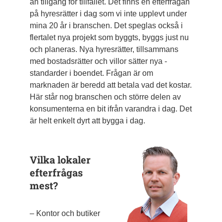
än tillgång för tillfället. Det finns en efterfrågan
på hyresrätter i dag som vi inte upplevt under
mina 20 år i branschen. Det speglas också i
flertalet nya projekt som byggts, byggs just nu
och planeras. Nya hyres­rätter, till­sammans
med bostadsrätter och villor sätter nya ­
standarder i boendet. Frågan är om
marknaden är ­beredd att betala vad det kostar.
Här står nog ­branschen och ­större delen av
konsumenterna en bit ifrån varandra i dag. Det
är helt enkelt dyrt att bygga i dag.
Vilka lokaler
efterfrågas
mest?
– Kontor och butiker