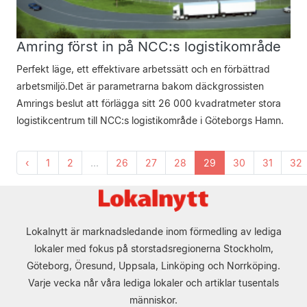
Amring först in på NCC:s logistikområde
Perfekt läge, ett effektivare arbetssätt och en förbättrad
arbetsmiljö.Det är parametrarna bakom däckgrossisten
Amrings beslut att förlägga sitt 26 000 kvadratmeter stora
logistikcentrum till NCC:s logistikområde i Göteborgs Hamn.
‹
1
2
...
26
27
28
29
30
31
32
Lokalnytt är marknadsledande inom förmedling av lediga
lokaler med fokus på storstadsregionerna Stockholm,
Göteborg, Öresund, Uppsala, Linköping och Norrköping.
Varje vecka når våra lediga lokaler och artiklar tusentals
människor.