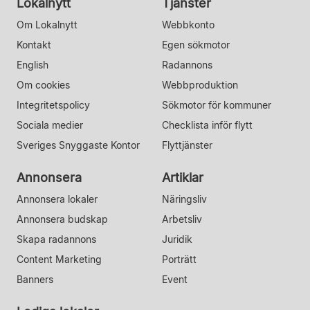
Lokalnytt
Tjänster
Om Lokalnytt
Webbkonto
Kontakt
Egen sökmotor
English
Radannons
Om cookies
Webbproduktion
Integritetspolicy
Sökmotor för kommuner
Sociala medier
Checklista inför flytt
Sveriges Snyggaste Kontor
Flyttjänster
Annonsera
Artiklar
Annonsera lokaler
Näringsliv
Annonsera budskap
Arbetsliv
Skapa radannons
Juridik
Content Marketing
Porträtt
Banners
Event