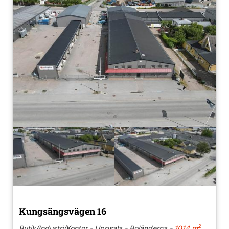
Kungsängsvägen 16
2
Butik/Industri/Kontor - Uppsala - Boländerna -
1014 m