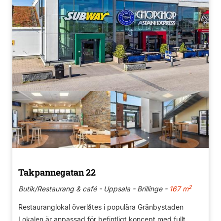
Takpannegatan 22
2
Butik/Restaurang & café - Uppsala - Brillinge -
167 m
Restauranglokal överlåtes i populära Gränbystaden
Lokalen är anpassad för befintligt koncept med fullt