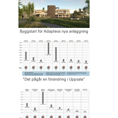
Byggstart för Adapteos nya anläggning
"Det pågår en förändring i Uppsala"