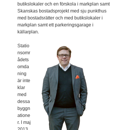
butikslokaler och en förskola i markplan samt
Skanskas bostadsprojekt med sju punkthus
med bostadsrätter och med butikslokaler i
markplan samt ett parkeringsgarage i
källarplan.
Statio
nsomr
ådets
omda
ning
är inte
klar
med
dessa
byggn
atione
r. I maj
2013