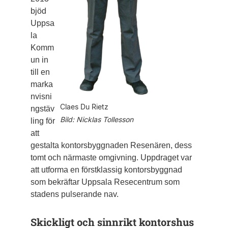
bjöd
Uppsa
la
Komm
un in
till en
marka
nvisni
Claes Du Rietz
ngstäv
Bild: Nicklas Tollesson
ling för
att
gestalta kontorsbyggnaden Resenären, dess
tomt och närmaste omgivning. Uppdraget var
att utforma en förstklassig kontorsbyggnad
som bekräftar Uppsala Resecentrum som
stadens pulserande nav.
Skickligt och sinnrikt kontorshus