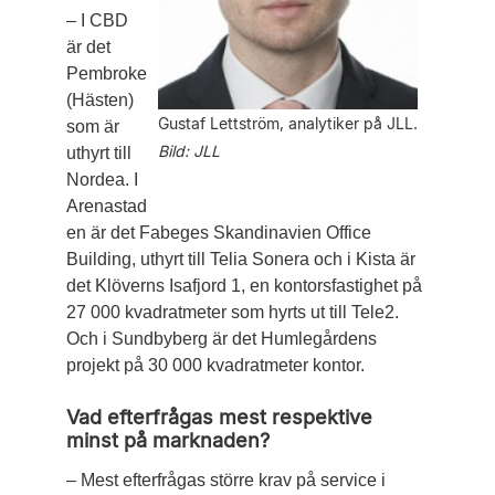
– I CBD
är det
Pembroke
(Hästen)
Gustaf Lettström, analytiker på JLL.
som är
Bild: JLL
uthyrt till
Nordea. I
Arenastad
en är det ­Fabeges Skandinavien ­Office
Building, uthyrt till Telia Sonera och i Kista är
det Klöverns Isafjord 1, en kontorsfastighet på
27 000 kvadratmeter som hyrts ut till Tele2.
Och i Sundbyberg är det Humlegårdens
projekt på 30 000 kvadratmeter kontor.
Vad efterfrågas mest respektive
minst på marknaden?
– Mest efterfrågas större krav på service i