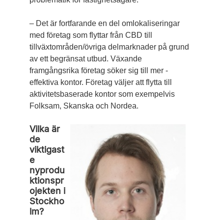
– Det är fortfarande en del omlokaliseringar
med företag som flyttar från CBD till
tillväxtområden/­övriga delmarknader på grund
av ett begränsat utbud. ­Växande
framgångsrika företag söker sig till mer ­
effektiva kontor. Företag väljer att flytta till
aktivitets­baserade kontor som exempelvis
Folksam, Skanska och Nordea.
Vilka är
de
viktigast
e
nyprodu
ktionspr
ojekten i
Stockho
lm?