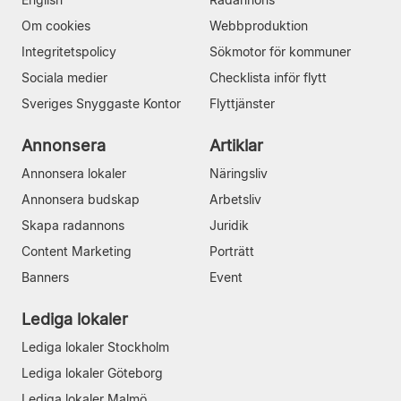
Om cookies
Webbproduktion
Integritetspolicy
Sökmotor för kommuner
Sociala medier
Checklista inför flytt
Sveriges Snyggaste Kontor
Flyttjänster
Annonsera
Artiklar
Annonsera lokaler
Näringsliv
Annonsera budskap
Arbetsliv
Skapa radannons
Juridik
Content Marketing
Porträtt
Banners
Event
Lediga lokaler
Lediga lokaler Stockholm
Lediga lokaler Göteborg
Lediga lokaler Malmö