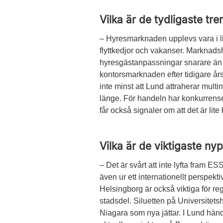
Vilka är de tydligaste t
– Hyresmarknaden upplevs vara i lit
flyttkedjor och vakanser. Marknadshy
hyresgästanpassningar snarare än g
kontorsmarknaden ­efter ­tidigare å
inte minst att Lund attraherar multin
länge. För handeln har konkurrensen
får också signaler om att det är lite b
Vilka är de viktigaste nyp
– Det är svårt att inte lyfta fram E
även ur ett internationellt perspek
Helsingborg är också viktiga för regi
stadsdel. Siluetten på Universite
Niagara som nya jättar. I Lund händ