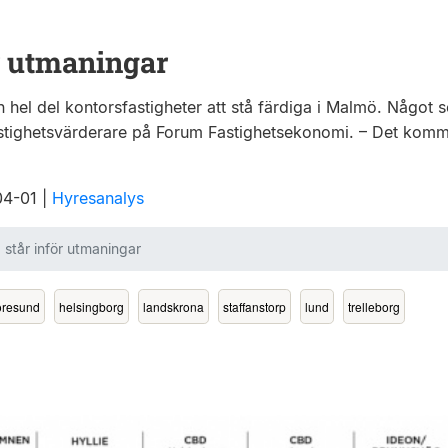
r utmaningar
el del kontorsfastigheter att stå färdiga i Malmö. Något
astighetsvärderare på Forum Fastighetsekonomi. – Det komm
-04-01
|
Hyresanalys
står inför utmaningar
öresund
helsingborg
landskrona
staffanstorp
lund
trelleborg