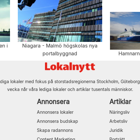
en i
Niagara - Malmö högskolas nya
portalbyggnad
Hamnarna
diga lokaler med fokus på storstadsregionerna Stockholm, Göteborg
vecka når våra lediga lokaler och artiklar tusentals människor.
Annonsera
Artiklar
Annonsera lokaler
Näringsliv
Annonsera budskap
Arbetsliv
Skapa radannons
Juridik
Content Marketing
Porträtt