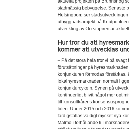
aktuella projekten på Brunnshög 
stadmässig bebyggelse. Senaste bud
Helsingborg ser stadsutvecklingen sö
utbyggnadsprojekt på Knutpunkten 
utveckling av Oceanpiren är aktuellt
Hur tror du att hyresmar
kommer att utvecklas un
– På det stora hela tror vi på svagt 
förutsättningar på hyresmarknaden i
konjunkturen förmodas förstärkas,
lokalhyresmarknaden normalt ligger
konjunkturcykeln. Synen på utveck
kontinuerligt blivit ­något mer opti
till konsultkårens konsensusprogn
tiden. Under 2015 och 2016 komme
färdigställas väldigt mycket nya kon
Malmö i förhållande till marknadens 