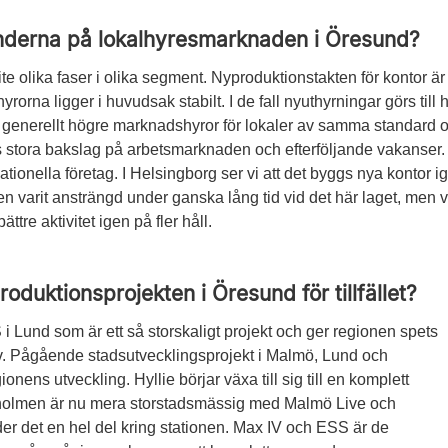
renderna på lokalhyresmarknaden i Öresund?
e olika faser i olika segment. Nyproduktionstakten för kontor är 
rorna ligger i huvudsak stabilt. I de fall nyuthyrningar görs till
enerellt högre marknadshyror för lokaler av samma standard oc
rs stora bakslag på arbetsmarknaden och efter­följande vakanser. 
ationella företag. I Helsingborg ser vi att det byggs nya kontor ig
 varit ansträngd under ganska lång tid vid det här laget, men vi
ättre aktivitet igen på fler håll.
roduktionsprojekten i Öresund för tillfället?
SS i Lund som är ett så storskaligt projekt och ger regionen spets
tiv. Pågående stadsutvecklingsprojekt i Malmö, Lund och
onens utveckling. Hyllie börjar växa till sig till en komplett
tsholmen är nu mera storstadsmässig med Malmö Live och
er det en hel del kring stationen. Max IV och ESS är de