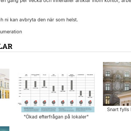
en gång per vecka och innehåller artiklar inom kontor, arbet
ch ni kan avbryta den när som helst.
numeration
LAR
Snart fyll
"Ökad efterfrågan på lokaler"