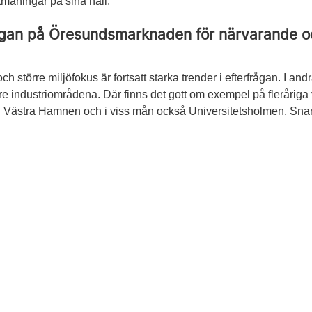
tmaningar på sina håll.
rågan på Öresundsmarknaden för närvarande o
h större miljö­fokus är fortsatt starka trender i efterfrågan. I an
e industriområdena. Där finns det gott om exempel på fleråriga
rån Västra Hamnen och i viss mån också Universitetsholmen. Sn