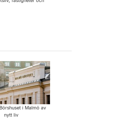
sliv, fastigheter och
s Börshuset i Malmö av
nytt liv