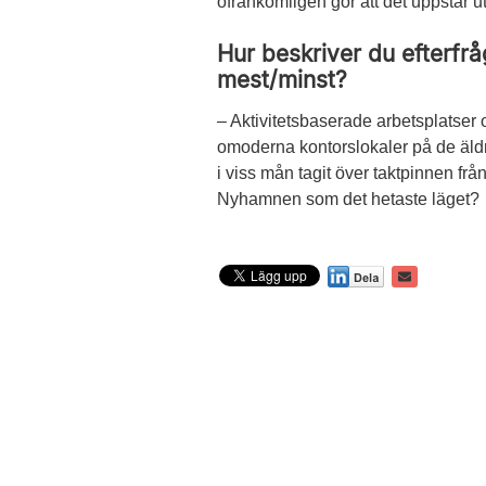
ofrånkomligen gör att det uppstår u
Hur beskriver du efterf
mest/minst?
– Aktivitetsbaserade arbetsplatser oc
omoderna kontorslokaler på de äldr
i viss mån tagit över taktpinnen f
Nyhamnen som det hetaste läget?