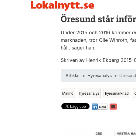
Öresund står infö
Under 2015 och 2016 kommer en h
marknaden, tror Olle Winroth, f
håll, säger han.
Skriven av Henrik Ekberg 2015
Artiklar
>
Hyresanalys
>
Öresund 
Malmö
hyresanalys
hyresmarknad