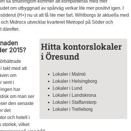
som så småningom kommer att kompletteras med mer
et om utbyggnad av spårväg verkar lite mer positivt igen. I
derut (H+) nu ut att få lite mer fart. Wihlborgs är aktuella med
och Midrocs utvecklar kvarteret Metropol på Söder och
 därefter.
knaden
Hitta kontorslokaler
der 2015?
i Öresund
förbättrade
 takt med att
Lokaler i Malmö
 även om
Lokaler i Helsingborg
 sent i
Lokaler i Lund
lingen har
Lokaler i Landskrona
mistisk om man ser
Lokaler i Staffanstorp
oser den senaste
Lokaler i Trelleborg
r det
tor och hotell i
storlek, vilket