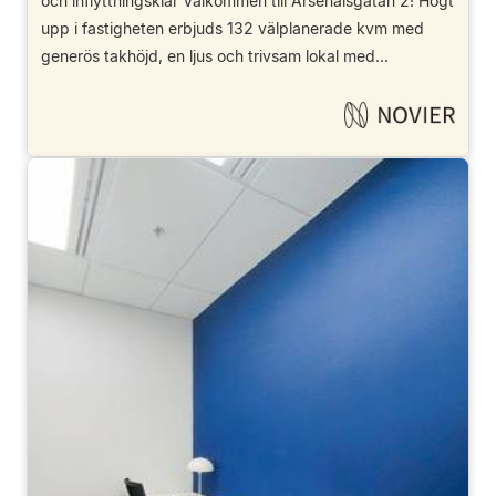
och inflyttningsklar Välkommen till Arsenalsgatan 2! Högt
upp i fastigheten erbjuds 132 välplanerade kvm med
generös takhöjd, en ljus och trivsam lokal med...