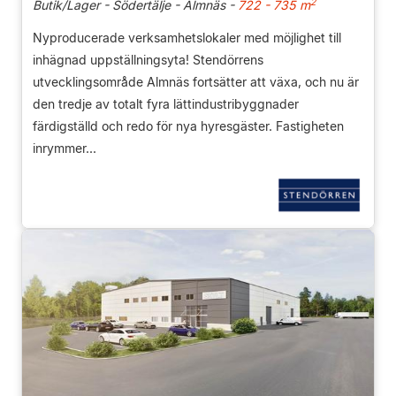
2
Butik/Lager - Södertälje - Almnäs -
722 - 735 m
Nyproducerade verksamhetslokaler med möjlighet till
inhägnad uppställningsyta! Stendörrens
utvecklingsområde Almnäs fortsätter att växa, och nu är
den tredje av totalt fyra lättindustribyggnader
färdigställd och redo för nya hyresgäster. Fastigheten
inrymmer...