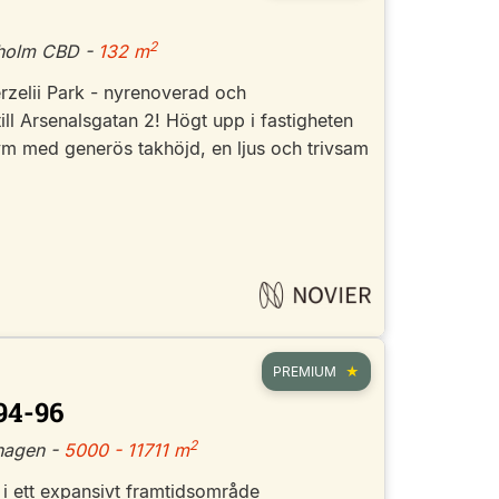
2
kholm CBD -
132 m
erzelii Park - nyrenoverad och
ill Arsenalsgatan 2! Högt upp i fastigheten
vm med generös takhöjd, en ljus och trivsam
PREMIUM
94-96
2
hagen -
5000 - 11711 m
 i ett expansivt framtidsområde