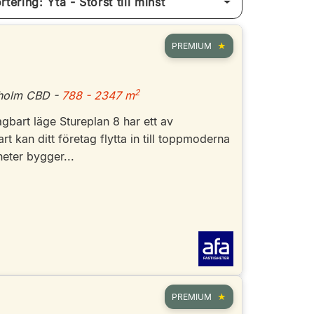
Sortering: Yta - Störst till minst
PREMIUM
2
kholm CBD -
788 - 2347 m
agbart läge Stureplan 8 har ett av
t kan ditt företag flytta in till toppmoderna
heter bygger...
PREMIUM