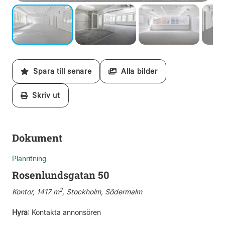
Spara till senare
Alla bilder
Skriv ut
Dokument
Planritning
Rosenlundsgatan 50
2
Kontor, 1417 m
, Stockholm, Södermalm
Hyra
:
Kontakta annonsören