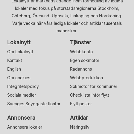
Lokalnytt är marknadsledande inom förmedling av lediga
lokaler med fokus på storstadsregionerna Stockholm,
Göteborg, Öresund, Uppsala, Linköping och Norrköping.
Varje vecka når våra lediga lokaler och artiklar tusentals
människor.
Lokalnytt
Tjänster
Om Lokalnytt
Webbkonto
Kontakt
Egen sökmotor
English
Radannons
Om cookies
Webbproduktion
Integritetspolicy
Sökmotor för kommuner
Sociala medier
Checklista inför flytt
Sveriges Snyggaste Kontor
Flyttjänster
Annonsera
Artiklar
Annonsera lokaler
Näringsliv