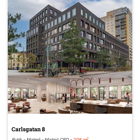
Carlsgatan 8
2
Butik - Malmö - Malmö CBD -
208 m