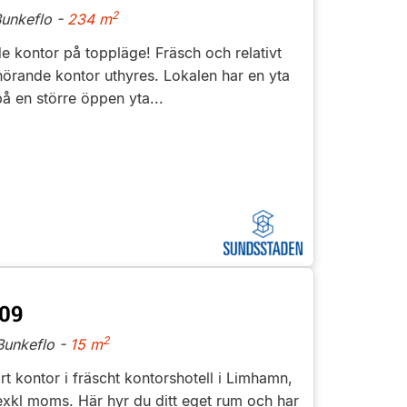
2
unkeflo -
234 m
de kontor på toppläge! Fräsch och relativt
hörande kontor uthyres. Lokalen har en yta
 en större öppen yta...
09
2
unkeflo -
15 m
ärt kontor i fräscht kontorshotell i Limhamn,
xkl moms. Här hyr du ditt eget rum och har