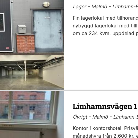
Lager - Malmö - Limhamn-B
Fin lagerlokal med tillhöran
nybyggd lagerlokal med till
om ca 234 kvm, uppdelad på
Limhamnsvägen 1
Övrigt - Malmö - Limhamn-B
Kontor i kontorshotell Prisv
månadshyra från 2.600 kr, e