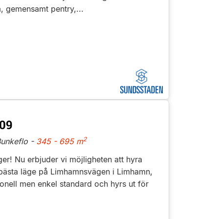
um, gemensamt pentry,...
09
2
unkeflo -
345 - 695 m
er! Nu erbjuder vi möjligheten att hyra
 bästa läge på Limhamnsvägen i Limhamn,
onell men enkel standard och hyrs ut för