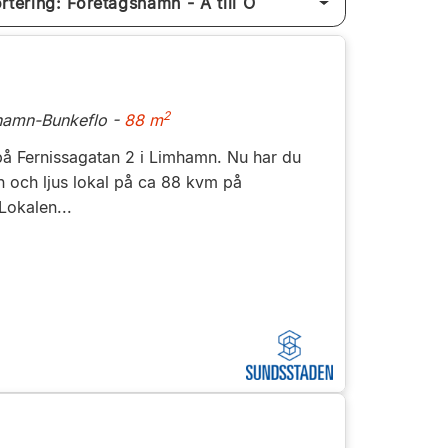
Sortering: Företagsnamn - A till Ö
2
hamn-Bunkeflo -
88 m
på Fernissagatan 2 i Limhamn. Nu har du
n och ljus lokal på ca 88 kvm på
Lokalen...