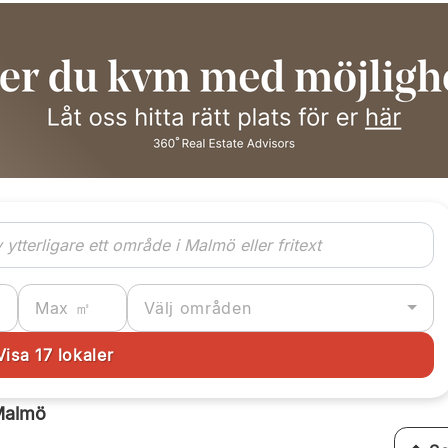
Välj områden
 Malmö