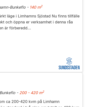
2
hamn-Bunkeflo -
140 m
t läge i Limhamns Sjöstad Nu finns tillfälle
ekt och öppna er verksamhet i denna råa
n är förberedd...
2
Bunkeflo -
200 - 420 m
r om ca 200-420 kvm på Limhamn