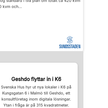
ög standard i två plan om totalt ca 420 kvm
0 kvm och...
Geshdo flyttar in i K6
Svenska Hus hyr ut nya lokaler i K6 på
Kungsgatan 6 i Malmö till Geshdo, ett
konsultföretag inom digitala lösningar.
Ytan i fråga är på 315 kvadratmeter.