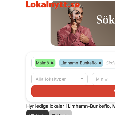
Malmö
Limhamn-Bunkeflo
Alla lokaltyper
Hyr lediga lokaler i Limhamn-Bunkeflo,