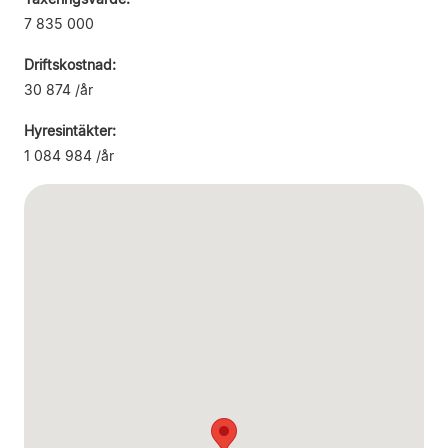
7 835 000
Driftskostnad:
30 874 /år
Hyresintäkter:
1 084 984 /år