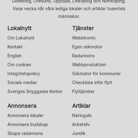
Göteborg, Öresund, Uppsala, Linköping och Norrköping.
Varje vecka når våra lediga lokaler och artiklar tusentals
människor.
Lokalnytt
Tjänster
Om Lokalnytt
Webbkonto
Kontakt
Egen sökmotor
English
Radannons
Om cookies
Webbproduktion
Integritetspolicy
Sökmotor för kommuner
Sociala medier
Checklista inför flytt
Sveriges Snyggaste Kontor
Flyttjänster
Annonsera
Artiklar
Annonsera lokaler
Näringsliv
Annonsera budskap
Arbetsliv
Skapa radannons
Juridik