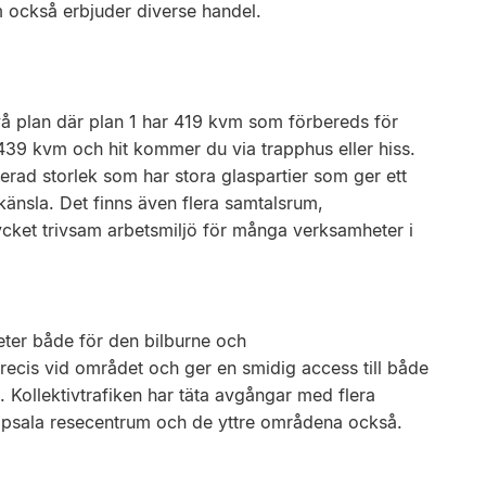
 också erbjuder diverse handel.
å plan där plan 1 har 419 kvm som förbereds för
 439 kvm och hit kommer du via trapphus eller hiss.
rad storlek som har stora glaspartier som ger ett
 känsla. Det finns även flera samtalsrum,
ycket trivsam arbetsmiljö för många verksamheter i
ter både för den bilburne och
 precis vid området och ger en smidig access till både
 Kollektivtrafiken har täta avgångar med flera
 Uppsala resecentrum och de yttre områdena också.