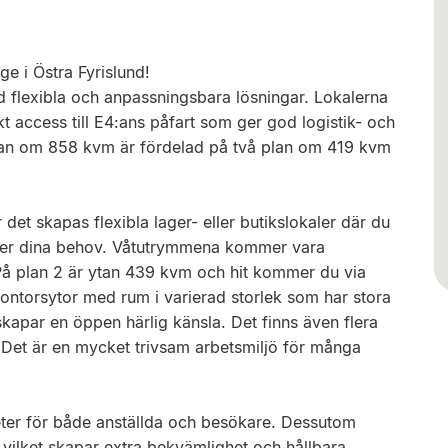
ge i Östra Fyrislund!
d flexibla och anpassningsbara lösningar. Lokalerna
kt access till E4:ans påfart som ger god logistik- och
tan om 858 kvm är fördelad på två plan om 419 kvm
et skapas flexibla lager- eller butikslokaler där du
fter dina behov. Våtutrymmena kommer vara
På plan 2 är ytan 439 kvm och hit kommer du via
kontorsytor med rum i varierad storlek som har stora
 skapar en öppen härlig känsla. Det finns även flera
 Det är en mycket trivsam arbetsmiljö för många
eter för både anställda och besökare. Dessutom
r, vilket skapar extra bekvämlighet och hållbara