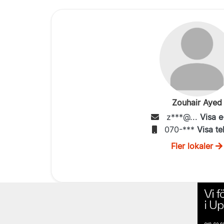
Zouhair Ayed
z***@...
Visa e
070-***
Visa te
Fler lokaler