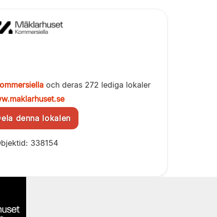
ommersiella
och deras 272 lediga lokaler
w.maklarhuset.se
la denna lokalen
bjektid: 338154