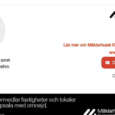
Läs mer om Mäklarhuset K
ww
-post
De
lefon
O