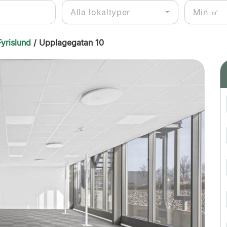
Alla lokaltyper
Fyrislund
/ Upplagegatan 10