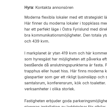
Hyra
:
Kontakta annonsören
Moderna flexibla lokaler med ett strategiskt lä
Här finner du moderna lokaler i toppklass me
har ett perfekt läge i Östra Fyrislund med dire
bra kommunikationsmöjligheter. Den totala y
och 439 kvm.
I markplanet är ytan 419 kvm och här kommer d
som hyresgäst har möjligheten att påverka e
bestående då anslutningspunkterna är fasta. 
trapphus eller huset hiss. Här finns moderna 
glaspartier som ger ett rikligt ljusinsläpp och
samtalsrum, konferensrum, kök och toaletter.
verksamheter i olika storlek.
Fastigheten erbjuder goda parkeringsmöjligh
planeras installation av laddstolpar för elbila