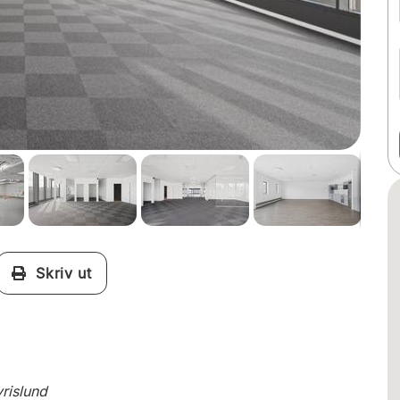
Skriv ut
yrislund