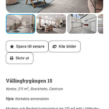
Spara till senare
Alla bilder
Skriv ut
Vällingbygången 15
2
Kontor, 211 m
, Stockholm, Centrum
Hyra
:
Kontakta annonsören
Modern och flexibel kontorslokal om 211 m² mitt i Vällingby