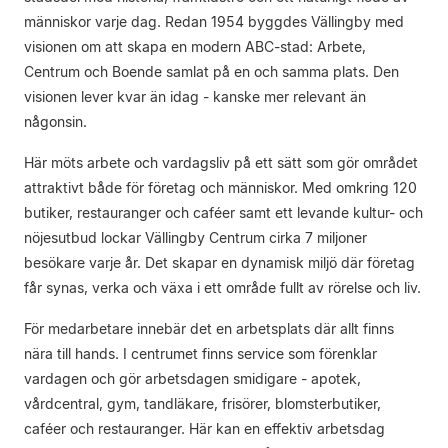
människor varje dag. Redan 1954 byggdes Vällingby med
visionen om att skapa en modern ABC-stad: Arbete,
Centrum och Boende samlat på en och samma plats. Den
visionen lever kvar än idag - kanske mer relevant än
någonsin.
Här möts arbete och vardagsliv på ett sätt som gör området
attraktivt både för företag och människor. Med omkring 120
butiker, restauranger och caféer samt ett levande kultur- och
nöjesutbud lockar Vällingby Centrum cirka 7 miljoner
besökare varje år. Det skapar en dynamisk miljö där företag
får synas, verka och växa i ett område fullt av rörelse och liv.
För medarbetare innebär det en arbetsplats där allt finns
nära till hands. I centrumet finns service som förenklar
vardagen och gör arbetsdagen smidigare - apotek,
vårdcentral, gym, tandläkare, frisörer, blomsterbutiker,
caféer och restauranger. Här kan en effektiv arbetsdag