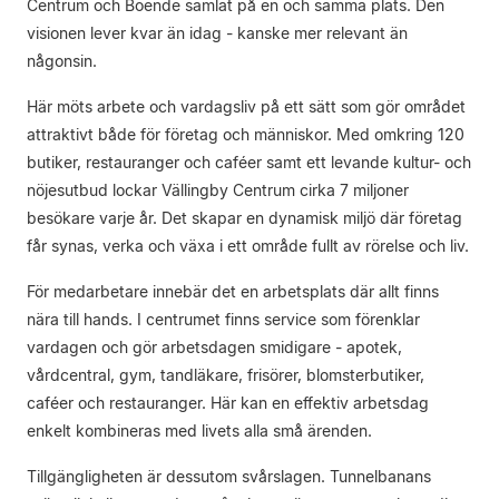
Centrum och Boende samlat på en och samma plats. Den
visionen lever kvar än idag - kanske mer relevant än
någonsin.
Här möts arbete och vardagsliv på ett sätt som gör området
attraktivt både för företag och människor. Med omkring 120
butiker, restauranger och caféer samt ett levande kultur- och
nöjesutbud lockar Vällingby Centrum cirka 7 miljoner
besökare varje år. Det skapar en dynamisk miljö där företag
får synas, verka och växa i ett område fullt av rörelse och liv.
För medarbetare innebär det en arbetsplats där allt finns
nära till hands. I centrumet finns service som förenklar
vardagen och gör arbetsdagen smidigare - apotek,
vårdcentral, gym, tandläkare, frisörer, blomsterbutiker,
caféer och restauranger. Här kan en effektiv arbetsdag
enkelt kombineras med livets alla små ärenden.
Tillgängligheten är dessutom svårslagen. Tunnelbanans