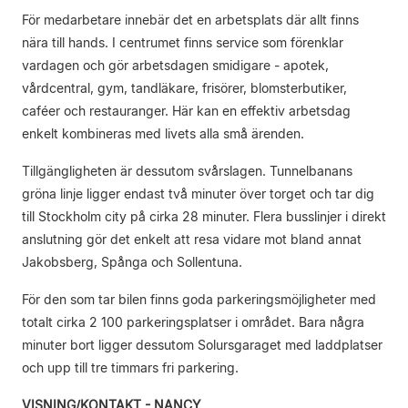
För medarbetare innebär det en arbetsplats där allt finns
nära till hands. I centrumet finns service som förenklar
vardagen och gör arbetsdagen smidigare - apotek,
vårdcentral, gym, tandläkare, frisörer, blomsterbutiker,
caféer och restauranger. Här kan en effektiv arbetsdag
enkelt kombineras med livets alla små ärenden.
Tillgängligheten är dessutom svårslagen. Tunnelbanans
gröna linje ligger endast två minuter över torget och tar dig
till Stockholm city på cirka 28 minuter. Flera busslinjer i direkt
anslutning gör det enkelt att resa vidare mot bland annat
Jakobsberg, Spånga och Sollentuna.
För den som tar bilen finns goda parkeringsmöjligheter med
totalt cirka 2 100 parkeringsplatser i området. Bara några
minuter bort ligger dessutom Solursgaraget med laddplatser
och upp till tre timmars fri parkering.
VISNING/KONTAKT - NANCY