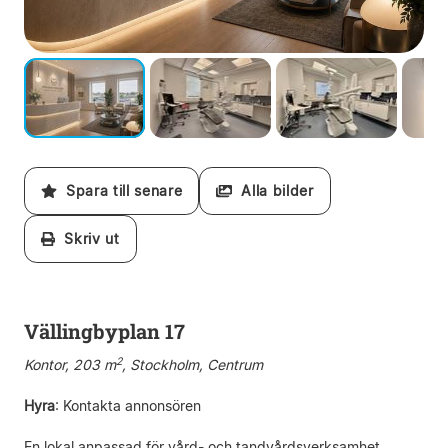
Spara till senare
Alla bilder
Skriv ut
Vällingbyplan 17
2
Kontor, 203 m
, Stockholm, Centrum
Hyra
:
Kontakta annonsören
En lokal anpassad för vård- och tandvårdsverksamhet