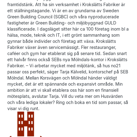
framtidstänk. Att ha sin verksamhet i Krokslätts Fabriker är
ett ställningstagande. Vi är en av grundarna av Sweden
Green Building Council (SGBC) och våra nyproducerade
fastigheter är Green Building- och miljöbyggnad GULD
klassificerade. I dagsläget sitter här ca 100 företag inom bl a
hälsa, mode, teknik och IT, i ett grönt sammanhang som
gynnar både individer och företag att växa. Krokslätts
Fabriker växer även servicemässigt. Fler restauranger,
caféer och gym har etablerat sig på senare tid. Sedan snart
ett halvår finns också SEBs nya Mölndals-kontor i Krokslätts
Fabriker. – Vi arbetar mycket med miljötänk, så hus no21
passar oss perfekt, säger Tarja Kälvelid, kontorschef på SEB
Mölndal. Mellan Korsvägen och Mölndal händer väldigt
mycket, det är ett spännande och expansivt område. Min
ambition är att vi skall etablera oss här som en finansiell
mötesplats, avslutar Tarja. Vill du veta mer om Husvärden
och våra lediga lokaler? Ring och boka en tid som passar, så
visar vi dig runt.