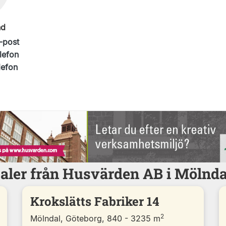
nd
-post
lefon
lefon
aler från Husvärden AB i Mölnda
Krokslätts Fabriker 14
2
Mölndal, Göteborg, 840 - 3235 m