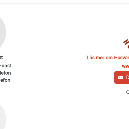
st
Läs mer om Husvä
-post
ww
lefon
De
lefon
O