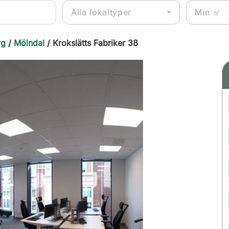
Alla lokaltyper
rg
/
Mölndal
/ Krokslätts Fabriker 38