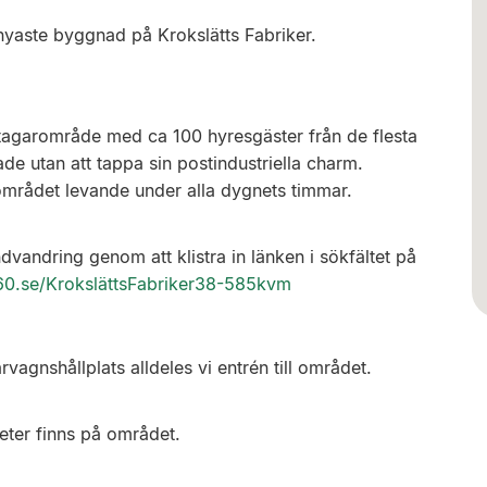
nyaste byggnad på Krokslätts Fabriker.
etagarområde med ca 100 hyresgäster från de flesta
e utan att tappa sin postindustriella charm.
området levande under alla dygnets timmar.
vandring genom att klistra in länken i sökfältet på
360.se/KrokslättsFabriker38-585kvm
vagnshållplats alldeles vi entrén till området.
eter finns på området.