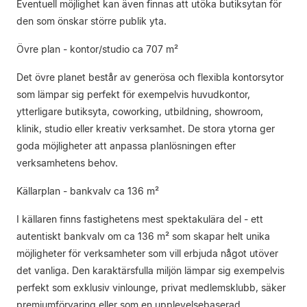
Eventuell möjlighet kan även finnas att utöka butiksytan för
den som önskar större publik yta.
Övre plan - kontor/studio ca 707 m²
Det övre planet består av generösa och flexibla kontorsytor
som lämpar sig perfekt för exempelvis huvudkontor,
ytterligare butiksyta, coworking, utbildning, showroom,
klinik, studio eller kreativ verksamhet. De stora ytorna ger
goda möjligheter att anpassa planlösningen efter
verksamhetens behov.
Källarplan - bankvalv ca 136 m²
I källaren finns fastighetens mest spektakulära del - ett
autentiskt bankvalv om ca 136 m² som skapar helt unika
möjligheter för verksamheter som vill erbjuda något utöver
det vanliga. Den karaktärsfulla miljön lämpar sig exempelvis
perfekt som exklusiv vinlounge, privat medlemsklubb, säker
premiumförvaring eller som en upplevelsebaserad