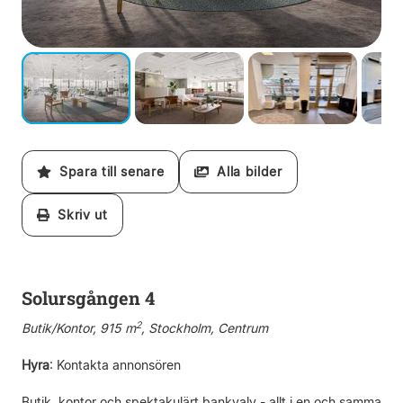
Spara till senare
Alla bilder
Skriv ut
Solursgången 4
2
Butik/Kontor, 915 m
, Stockholm, Centrum
Hyra
:
Kontakta annonsören
Butik, kontor och spektakulärt bankvalv - allt i en och samma