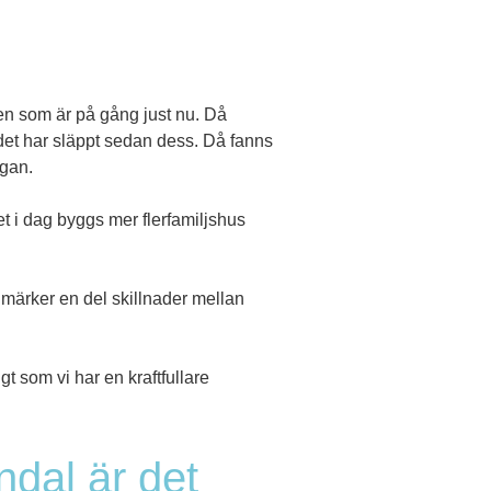
ten som är på gång just nu. Då
 det har släppt sedan dess. Då fanns
ågan.
et i dag byggs mer flerfamiljshus
 märker en del skillnader mellan
gt som vi har en kraftfullare
ndal är det