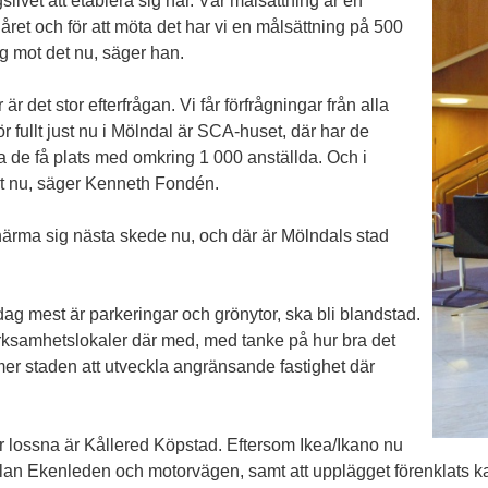
gslivet att etablera sig här. Vår målsättning är en
ret och för att möta det har vi en målsättning på 500
g mot det nu, säger han.
r det stor efterfrågan. Vi får förfrågningar från alla
r fullt just nu i Mölndal är SCA-huset, där har de
a de få plats med omkring 1 000 anställda. Och i
t nu, säger Kenneth Fondén.
 närma sig nästa skede nu, och där är Mölndals stad
dag mest är parkeringar och grönytor, ska bli blandstad.
erksamhetslokaler där med, med tanke på hur bra det
mer staden att utveckla angränsande fastighet där
jar lossna är Kållered Köpstad. Eftersom Ikea/Ikano nu
lan Ekenleden och motorvägen, samt att upplägget förenklats kan 