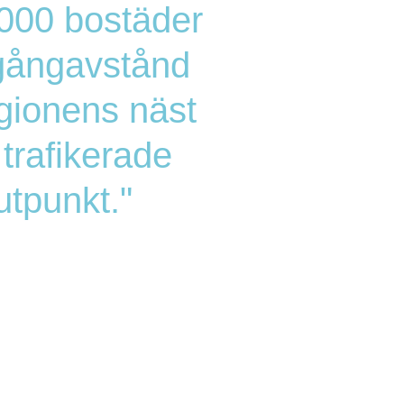
000 bostäder
gångavstånd
egionens näst
trafikerade
utpunkt."