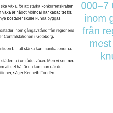
000–7 
 ska växa, för att stärka konkurrenskraften.
 växa är något Mölndal har kapacitet för.
inom 
r nya bostäder skulle kunna byggas.
från r
 bostäder inom gångavstånd från regionens
er Centralstationen i Göteborg.
mest 
tiden blir att stärka kommunikationerna.
kn
är städerna i området växer. Men vi ser med
som att det här är en kommun där det
itioner, säger Kenneth Fondén.