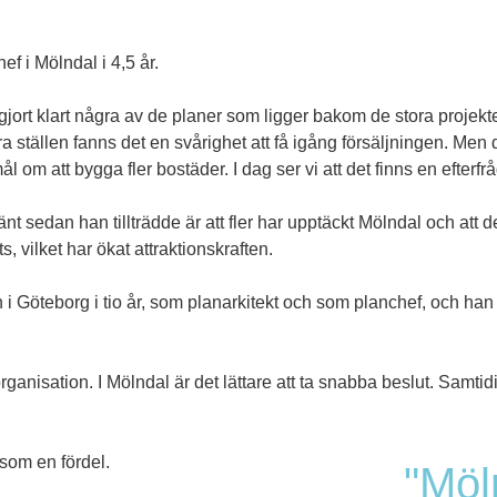
f i Mölndal i 4,5 år.
gjort klart några av de planer som ligger bakom de stora projek
a ställen fanns det en svårighet att få igång försäljningen. Men
 om att bygga fler bostäder. I dag ser vi att det finns en efterfr
nt sedan han tillträdde är att fler har upptäckt Mölndal och att d
, vilket har ökat attraktionskraften.
 i
Göteborg
i tio år, som planarkitekt och som planchef, och han
rganisation. I Mölndal är det lättare att ta snabba beslut. Samtidi
som en fördel.
"Möl