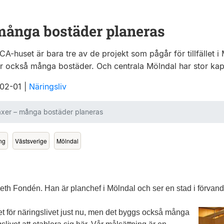
många bostäder planeras
huset är bara tre av de projekt som pågår för tillfället i 
ör också många bostäder. Och centrala Mölndal har stor kap
-02-01
|
Näringsliv
äxer – många bostäder planeras
ng
Västsverige
Mölndal
th Fondén. Han är planchef i Mölndal och ser en stad i förvand
t för närings­livet just nu, men det byggs också många