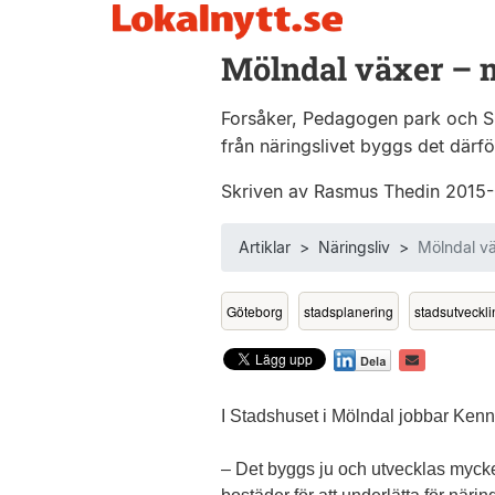
Mölndal växer – 
Forsåker, Pedagogen park och SCA-
från näringslivet byggs det därf
Skriven av Rasmus Thedin 2015
Artiklar
>
Näringsliv
>
Mölndal v
Göteborg
stadsplanering
stadsutveckli
I Stadshuset i
Mölndal
jobbar Kenne
– Det byggs ju och utvecklas mycke