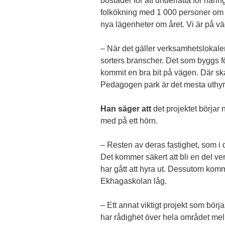
bostäder för att underlätta för närin
folkökning med 1 000 personer om å
nya lägenheter om året. Vi är på vä
– När det gäller verksamhetslokaler ä
sorters branscher. Det som byggs fö
kommit en bra bit på vägen. Där sk
Pedagogen park är det mesta uthyr
Han säger att
det projektet börjar
med på ett hörn.
– Resten av deras fastighet, som i 
Det kommer säkert att bli en del v
har gått att hyra ut. Dessutom kom
Ekhagaskolan låg.
– Ett annat viktigt projekt som bör
har rådighet över hela området mel