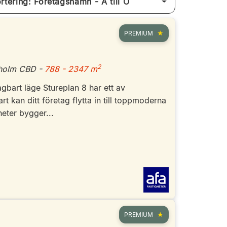
Sortering: Företagsnamn - A till Ö
PREMIUM
2
kholm CBD -
788 - 2347 m
agbart läge Stureplan 8 har ett av
t kan ditt företag flytta in till toppmoderna
heter bygger...
PREMIUM