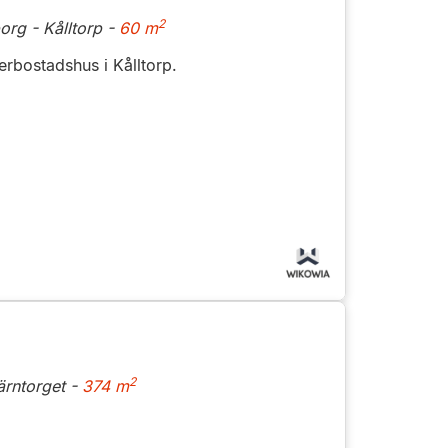
2
org - Kålltorp -
60 m
flerbostadshus i Kålltorp.
2
ärntorget -
374 m