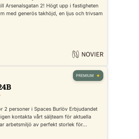
ill Arsenalsgatan 2! Högt upp i fastigheten
vm med generös takhöjd, en ljus och trivsam
PREMIUM
24B
r 2 personer i Spaces Burlöv Erbjudandet
ligen kontakta vårt säljteam för aktuella
r arbetsmiljö av perfekt storlek för...