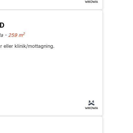
 D
2
a -
259 m
 eller klinik/mottagning.