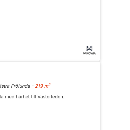
2
stra Frölunda -
219 m
a med härhet till Västerleden.