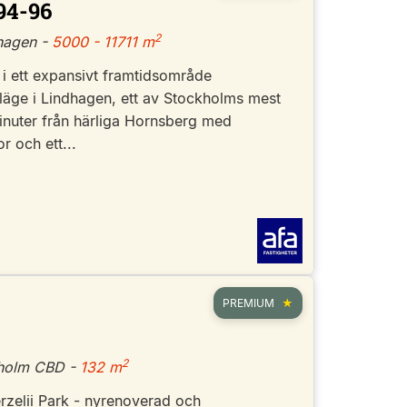
94-96
2
hagen -
5000 - 11711 m
 i ett expansivt framtidsområde
läge i Lindhagen, ett av Stockholms mest
nuter från härliga Hornsberg med
 och ett...
PREMIUM
2
kholm CBD -
132 m
erzelii Park - nyrenoverad och