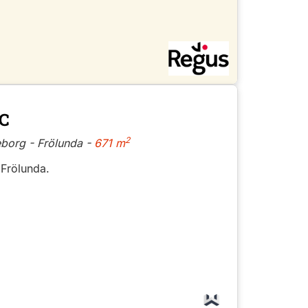
 C
2
borg - Frölunda -
671 m
 Frölunda.