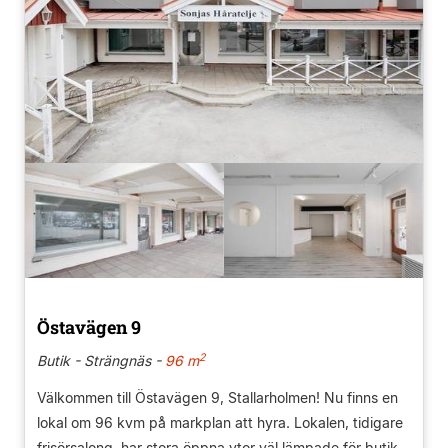
Östavägen 9
2
Butik - Strängnäs -
96 m
Välkommen till Östavägen 9, Stallarholmen! Nu finns en
lokal om 96 kvm på markplan att hyra. Lokalen, tidigare
frisörsalong, har stora öppna ytor väl lämpade för butik,