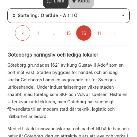
Lista
Karta
Sortering: Område - A till Ö
‹
1
...
15
16
11
›
Göteborgs näringsliv och lediga lokaler
Göteborg grundades 1621 av kung Gustav II Adolf som en
port mot väst. Staden byggdes för handel, och än idag
spelar Göteborgs hamn en avgörande roll för Sveriges
utrikeshandel. Under industrialiseringen växte staden
snabbt, med företag som SKF och Volvo i spetsen. Historien
sitter kvar i arkitekturen, men Göteborg har samtidigt
förvandlats till en modern stad där teknik, logistik och
hållbarhet är ledord.
Med ett starkt innovationsklimat och närhet till både hav och
natur är Göteborg idag en attraktiv plats att leva och verka i