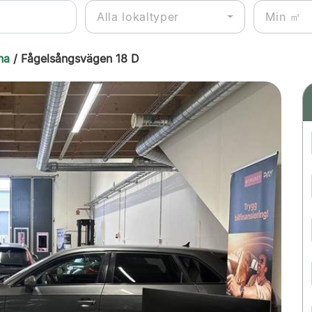
Alla lokaltyper
na
/ Fågelsångsvägen 18 D