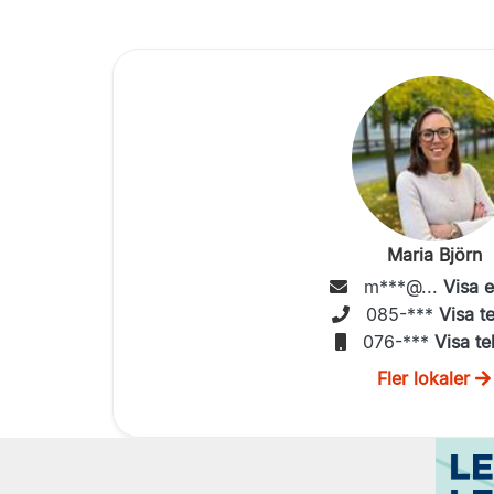
Maria Björn
m***@...
Visa 
085-***
Visa t
076-***
Visa te
Fler lokaler