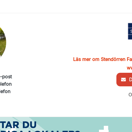
Läs mer om Stendörren Fa
ww
e-post
De
elefon
lefon
O