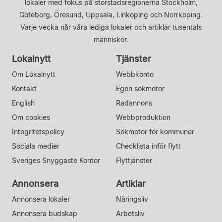
lokaler med fokus på storstadsregionerna Stockholm,
Göteborg, Öresund, Uppsala, Linköping och Norrköping.
Varje vecka når våra lediga lokaler och artiklar tusentals
människor.
Lokalnytt
Tjänster
Om Lokalnytt
Webbkonto
Kontakt
Egen sökmotor
English
Radannons
Om cookies
Webbproduktion
Integritetspolicy
Sökmotor för kommuner
Sociala medier
Checklista inför flytt
Sveriges Snyggaste Kontor
Flyttjänster
Annonsera
Artiklar
Annonsera lokaler
Näringsliv
Annonsera budskap
Arbetsliv