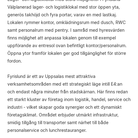
Välplanerad lager- och logistiklokal med stor öppen yta,
generös takhöjd och fyra portar, varav en med lastkaj.
Lokalen rymmer kontor, omklädningsrum med dusch, RWC
samt personalrum med pentry. I samråd med hyresvärden
finns möjlighet att anpassa lokalen genom till exempel
uppförande av entresol ovan befintligt kontor/personalrum.
Öppna ytor framför lokalen ger god tillgänglighet för större
fordon.
Fyrislund är ett av Uppsalas mest attraktiva
verksamhetsområden med ett strategiskt läge intill E4:an
och endast några minuter från stadskärnan. Här finns redan
ett starkt kluster av företag inom logistik, handel, service och
industri - vilket skapar goda synergier och ett dynamiskt
företagsklimat. Området erbjuder utmärkt infrastruktur,
smidig tillgång till transporter samt närhet till både
personalservice och lunchrestauranger.