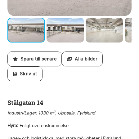
Spara till senare
Alla bilder
Skriv ut
Stålgatan 14
2
Industri/Lager, 1330 m
, Uppsala, Fyrislund
Hyra
:
Enligt överenskommelse
Lager- och logistiklokal med stora möjligheter i Fyrislund