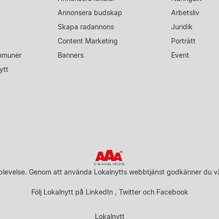
Annonsera budskap
Arbetsliv
Skapa radannons
Juridik
Content Marketing
Porträtt
mmuner
Banners
Event
ytt
upplevelse. Genom att använda Lokalnytts webbtjänst godkänner du v
Följ Lokalnytt på
LinkedIn
,
Twitter
och
Facebook
Lokalnytt