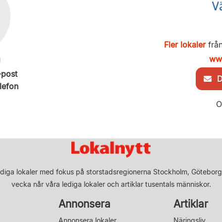
Fler lokaler
från
www
g
-post
De
lefon
O
diga lokaler med fokus på storstadsregionerna Stockholm, Göteborg
vecka når våra lediga lokaler och artiklar tusentals människor.
Annonsera
Artiklar
Annonsera lokaler
Näringsliv