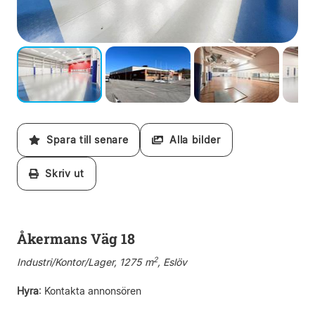
Spara till senare
Alla bilder
Skriv ut
Åkermans Väg 18
2
Industri/Kontor/Lager, 1275 m
, Eslöv
Hyra
:
Kontakta annonsören