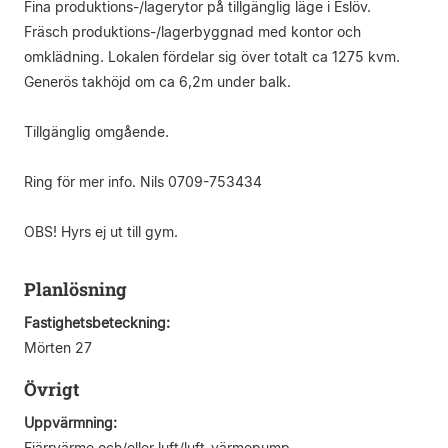
Fina produktions-/lagerytor på tillgänglig läge i Eslöv.
Fräsch produktions-/lagerbyggnad med kontor och
omklädning. Lokalen fördelar sig över totalt ca 1275 kvm.
Generös takhöjd om ca 6,2m under balk.
Tillgänglig omgående.
Ring för mer info. Nils 0709-753434
OBS! Hyrs ej ut till gym.
Planlösning
Fastighetsbeteckning:
Mörten 27
Övrigt
Uppvärmning:
Fjärrvärme och/eller luft/luft-värmepump