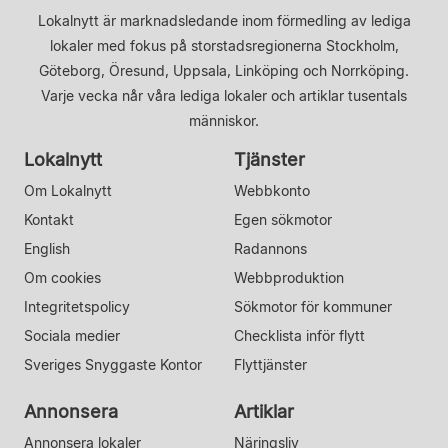
Lokalnytt är marknadsledande inom förmedling av lediga
lokaler med fokus på storstadsregionerna Stockholm,
Göteborg, Öresund, Uppsala, Linköping och Norrköping.
Varje vecka når våra lediga lokaler och artiklar tusentals
människor.
Lokalnytt
Tjänster
Om Lokalnytt
Webbkonto
Kontakt
Egen sökmotor
English
Radannons
Om cookies
Webbproduktion
Integritetspolicy
Sökmotor för kommuner
Sociala medier
Checklista inför flytt
Sveriges Snyggaste Kontor
Flyttjänster
Annonsera
Artiklar
Annonsera lokaler
Näringsliv