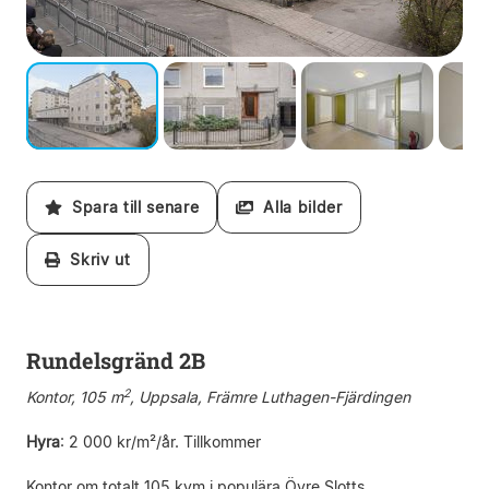
Spara till senare
Alla bilder
Skriv ut
Rundelsgränd 2B
2
Kontor, 105 m
, Uppsala, Främre Luthagen-Fjärdingen
Hyra
:
2 000 kr/m²/år. Tillkommer
Kontor om totalt 105 kvm i populära Övre Slotts