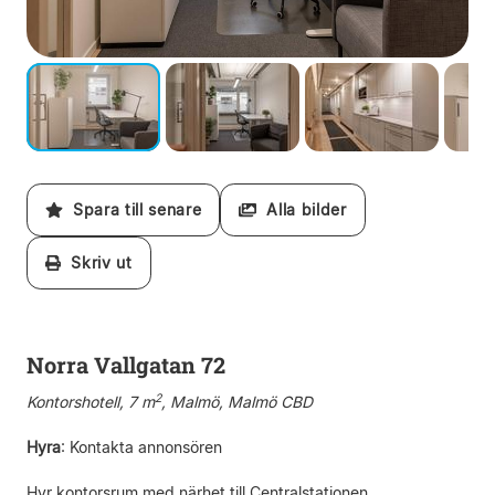
Spara till senare
Alla bilder
Skriv ut
Norra Vallgatan 72
2
Kontorshotell, 7 m
, Malmö, Malmö CBD
Hyra
:
Kontakta annonsören
Hyr kontorsrum med närhet till Centralstationen