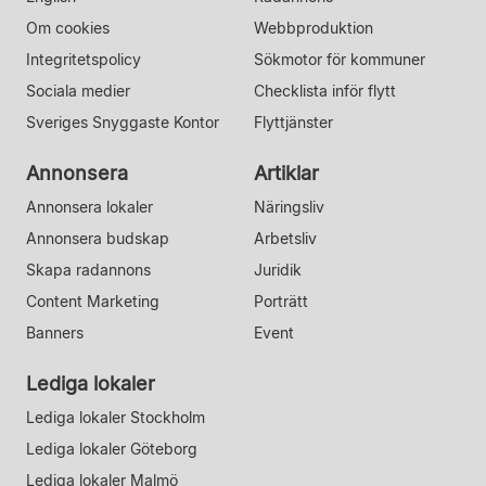
Om cookies
Webbproduktion
Integritetspolicy
Sökmotor för kommuner
Sociala medier
Checklista inför flytt
Sveriges Snyggaste Kontor
Flyttjänster
Annonsera
Artiklar
Annonsera lokaler
Näringsliv
Annonsera budskap
Arbetsliv
Skapa radannons
Juridik
Content Marketing
Porträtt
Banners
Event
Lediga lokaler
Lediga lokaler Stockholm
Lediga lokaler Göteborg
Lediga lokaler Malmö