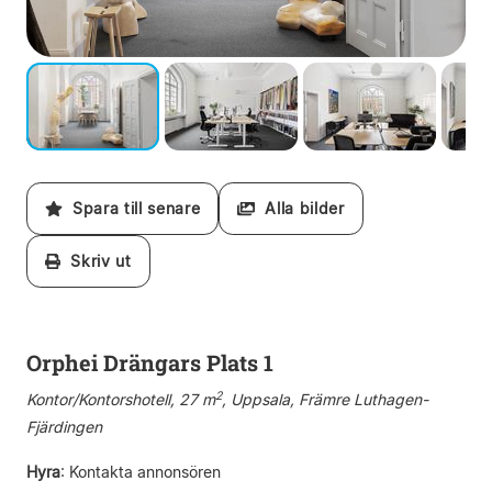
Spara till senare
Alla bilder
Skriv ut
Orphei Drängars Plats 1
2
Kontor/Kontorshotell, 27 m
, Uppsala, Främre Luthagen-
Fjärdingen
Hyra
:
Kontakta annonsören