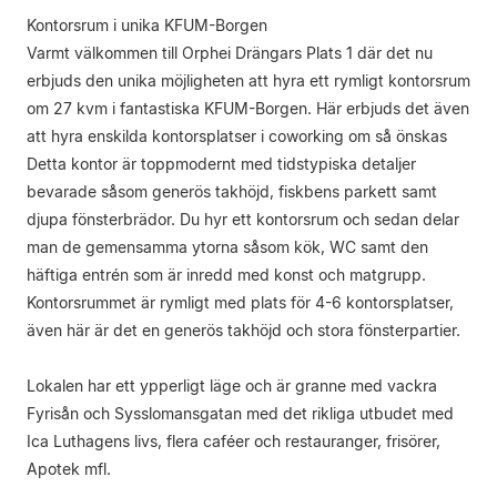
Kontorsrum i unika KFUM-Borgen
Varmt välkommen till Orphei Drängars Plats 1 där det nu
erbjuds den unika möjligheten att hyra ett rymligt kontorsrum
om 27 kvm i fantastiska KFUM-Borgen. Här erbjuds det även
att hyra enskilda kontorsplatser i coworking om så önskas
Detta kontor är toppmodernt med tidstypiska detaljer
bevarade såsom generös takhöjd, fiskbens parkett samt
djupa fönsterbrädor. Du hyr ett kontorsrum och sedan delar
man de gemensamma ytorna såsom kök, WC samt den
häftiga entrén som är inredd med konst och matgrupp.
Kontorsrummet är rymligt med plats för 4-6 kontorsplatser,
även här är det en generös takhöjd och stora fönsterpartier.
Lokalen har ett ypperligt läge och är granne med vackra
Fyrisån och Sysslomansgatan med det rikliga utbudet med
Ica Luthagens livs, flera caféer och restauranger, frisörer,
Apotek mfl.