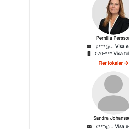
Pernilla Persso
p***@...
Visa e
070-***
Visa te
Fler lokaler
Sandra Johanss
s***@...
Visa e