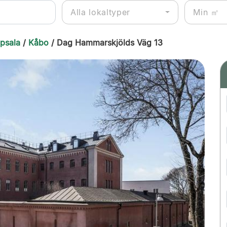
Alla lokaltyper
ppsala
/
Kåbo
/ Dag Hammarskjölds Väg 13