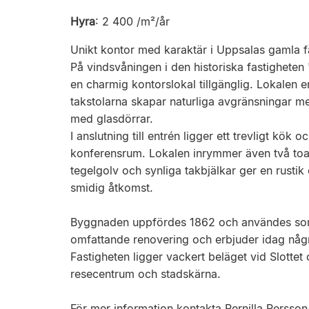
Hyra
:
2 400 /m²/år
Unikt kontor med karaktär i Uppsalas gamla f
På vindsvåningen i den historiska fastigheten 
en charmig kontorslokal tillgänglig. Lokalen 
takstolarna skapar naturliga avgränsningar m
med glasdörrar.
I anslutning till entrén ligger ett trevligt kök 
konferensrum. Lokalen inrymmer även två to
tegelgolv och synliga takbjälkar ger en rustik
smidig åtkomst.
Byggnaden uppfördes 1862 och användes som f
omfattande renovering och erbjuder idag någr
Fastigheten ligger vackert beläget vid Slotte
resecentrum och stadskärna.
För mer information kontakta Pernilla Persso