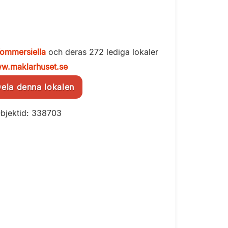
ommersiella
och deras 272 lediga lokaler
w.maklarhuset.se
la denna lokalen
bjektid: 338703