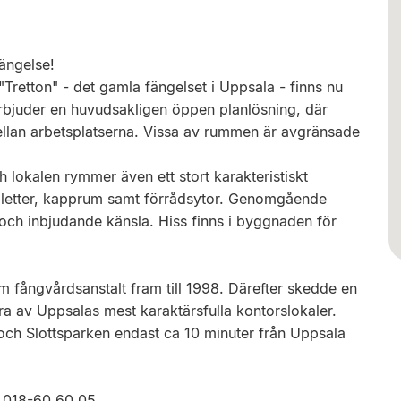
ängelse!
"Tretton" - det gamla fängelset i Uppsala - finns nu
erbjuder en huvudsakligen öppen planlösning, där
ellan arbetsplatserna. Vissa av rummen är avgränsade
och lokalen rymmer även ett stort karakteristiskt
aletter, kapprum samt förrådsytor. Genomgående
 och inbjudande känsla. Hiss finns i byggnaden för
ångvårdsanstalt fram till 1998. Därefter skedde en
a av Uppsalas mest karaktärsfulla kontorslokaler.
t och Slottsparken endast ca 10 minuter från Uppsala
n 018-60 60 05