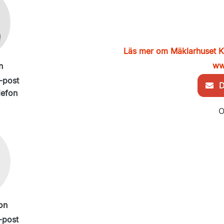
Läs mer om Mäklarhuset K
ww
n
-post
De
lefon
O
on
-post