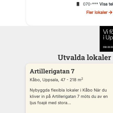
070-***
Visa te
Fler lokaler
Utvalda lokaler
Artillerigatan 7
2
Kåbo, Uppsala, 47 - 218 m
Nybyggda flexibla lokaler i Kåbo När du
kliver in på Artillerigatan 7 möts du av en
ljus foajé med stora...