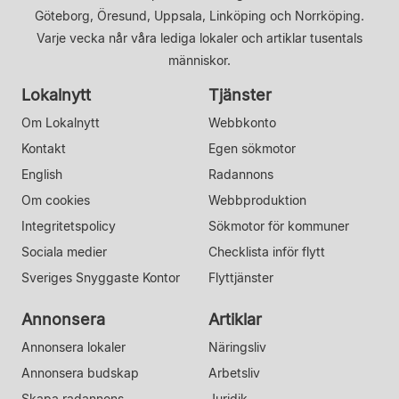
Göteborg, Öresund, Uppsala, Linköping och Norrköping.
Varje vecka når våra lediga lokaler och artiklar tusentals
människor.
Lokalnytt
Tjänster
Om Lokalnytt
Webbkonto
Kontakt
Egen sökmotor
English
Radannons
Om cookies
Webbproduktion
Integritetspolicy
Sökmotor för kommuner
Sociala medier
Checklista inför flytt
Sveriges Snyggaste Kontor
Flyttjänster
Annonsera
Artiklar
Annonsera lokaler
Näringsliv
Annonsera budskap
Arbetsliv
Skapa radannons
Juridik