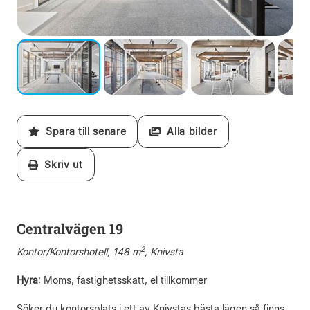
Spara till senare
Alla bilder
Skriv ut
Centralvägen 19
2
Kontor/Kontorshotell, 148 m
, Knivsta
Hyra
:
Moms, fastighetsskatt, el tillkommer
Söker du kontorsplats i ett av Knivstas bästa lägen så finns