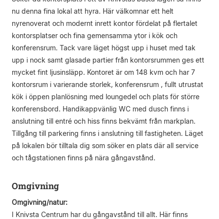
nu denna fina lokal att hyra. Här välkomnar ett helt
nyrenoverat och modernt inrett kontor fördelat på flertalet
kontorsplatser och fina gemensamma ytor i kök och
konferensrum. Tack vare läget högst upp i huset med tak
upp i nock samt glasade partier från kontorsrummen ges ett
mycket fint ljusinsläpp. Kontoret är om 148 kvm och har 7
kontorsrum i varierande storlek, konferensrum , fullt utrustat
kök i öppen planlösning med loungedel och plats för större
konferensbord. Handikappvänlig WC med dusch finns i
anslutning till entré och hiss finns bekvämt från markplan.
Tillgång till parkering finns i anslutning till fastigheten. Läget
på lokalen bör tilltala dig som söker en plats där all service
och tågstationen finns på nära gångavstånd.
Omgivning
Omgivning/natur:
I Knivsta Centrum har du gångavstånd till allt. Här finns