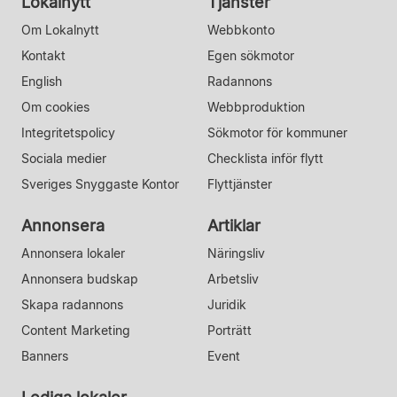
Lokalnytt
Tjänster
Om Lokalnytt
Webbkonto
Kontakt
Egen sökmotor
English
Radannons
Om cookies
Webbproduktion
Integritetspolicy
Sökmotor för kommuner
Sociala medier
Checklista inför flytt
Sveriges Snyggaste Kontor
Flyttjänster
Annonsera
Artiklar
Annonsera lokaler
Näringsliv
Annonsera budskap
Arbetsliv
Skapa radannons
Juridik
Content Marketing
Porträtt
Banners
Event