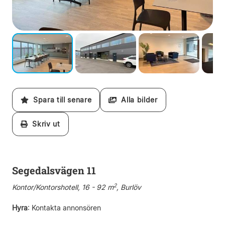
Spara till senare
Alla bilder
Skriv ut
Segedalsvägen 11
2
Kontor/Kontorshotell, 16 - 92 m
, Burlöv
Hyra
:
Kontakta annonsören