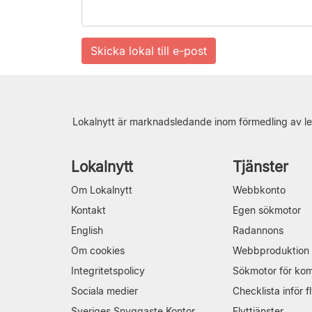
Lokalnytt är marknadsledande inom förmedling av le
Lokalnytt
Tjänster
Om Lokalnytt
Webbkonto
Kontakt
Egen sökmotor
English
Radannons
Om cookies
Webbproduktion
Integritetspolicy
Sökmotor för ko
Sociala medier
Checklista inför fl
Sveriges Snyggaste Kontor
Flyttjänster