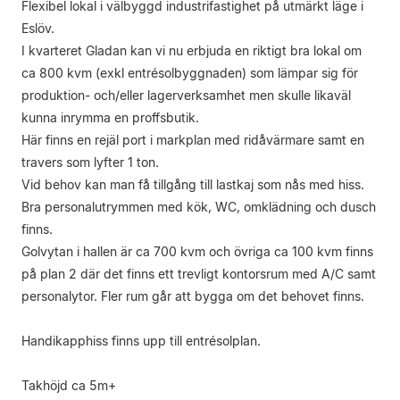
Flexibel lokal i välbyggd industrifastighet på utmärkt läge i
Eslöv.
I kvarteret Gladan kan vi nu erbjuda en riktigt bra lokal om
ca 800 kvm (exkl entrésolbyggnaden) som lämpar sig för
produktion- och/eller lagerverksamhet men skulle likaväl
kunna inrymma en proffsbutik.
Här finns en rejäl port i markplan med ridåvärmare samt en
travers som lyfter 1 ton.
Vid behov kan man få tillgång till lastkaj som nås med hiss.
Bra personalutrymmen med kök, WC, omklädning och dusch
finns.
Golvytan i hallen är ca 700 kvm och övriga ca 100 kvm finns
på plan 2 där det finns ett trevligt kontorsrum med A/C samt
personalytor. Fler rum går att bygga om det behovet finns.
Handikapphiss finns upp till entrésolplan.
Takhöjd ca 5m+