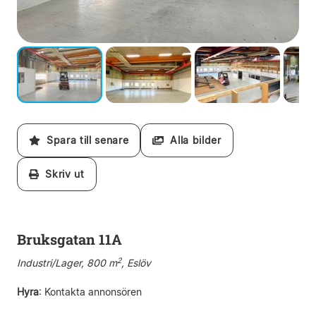
Spara till senare
Alla bilder
Skriv ut
Bruksgatan 11A
2
Industri/Lager, 800 m
, Eslöv
Hyra
:
Kontakta annonsören