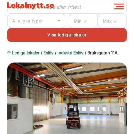
Alla lokaltyper
Lediga lokaler
/
Eslöv
/
Industri Eslöv
/ Bruksgatan 11A