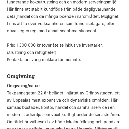
fungerande köksutrustning och en modern serveringsmiljö.
Här finns ett stabilt kundflöde från både dagligvaruhandel,
detaljhandel och de många boende i närområdet. Möjlighet
finns att ta över verksamheten som franchisetagare, eller
driva i egen regi med annat snabbmatskoncept.
Pris: 1 300 000 kr (överlåtelse inklusive inventarier,
utrustning och rättigheter)
Kontakta ansvarig mäklare för mer info.
Omgivning
Omgivning/natur:
Takpannegatan 22 är beläget i hjärtat av Gränbystaden, ett
av Uppsalas mest expansiva och dynamiska områden. Här
samsas bostäder, kontor, handel och samhällsservice i en
modern stadsmiljö som vuxit kraftigt under de senaste åren.
Området är välbesökt av både lokalbefolkning och pendlare
och utgör en viktig knutpunkt i norra Uppsala. Närheten till