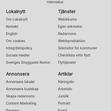
människor.
Lokalnytt
Tjänster
Om Lokalnytt
Webbkonto
Kontakt
Egen sökmotor
English
Radannons
Om cookies
Webbproduktion
Integritetspolicy
Sökmotor för kommuner
Sociala medier
Checklista inför flytt
Sveriges Snyggaste Kontor
Flyttjänster
Annonsera
Artiklar
Annonsera lokaler
Näringsliv
Annonsera budskap
Arbetsliv
Skapa radannons
Juridik
Content Marketing
Porträtt
Banners
Event