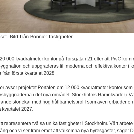
set. Bild från Bonnier fastigheter
20 000 kvadratmeter kontor på Torsgatan 21 efter att PwC komme
ggnation och uppgraderas till moderna och effektiva kontor i
 från första kvartalet 2028.
r avser projektet Portalen om 12 000 kvadratmeter kontor so
torsbyggnaderna i det nya området, Stockholms Hamnkvarter i 
rande storlekar med hög hållbarhetsprofil som även erbjuder en 
a kvartalet 2027.
att representera två så unika fastigheter i Stockholm. Vårt arbete
l gång och vi ser fram emot att välkomna nya hyresgäster, säger