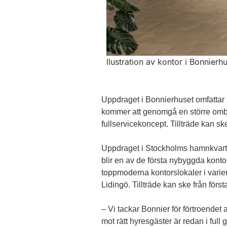
llustration av kontor i Bonnierhu
Uppdraget i Bonnierhuset omfattar 
kommer att genomgå en större omby
fullservicekoncept. Tillträde kan ske
Uppdraget i Stockholms hamnkvarte
blir en av de första nybyggda kon
toppmoderna kontorslokaler i varie
Lidingö. Tillträde kan ske från först
– Vi tackar Bonnier för förtroendet 
mot rätt hyresgäster är redan i ful