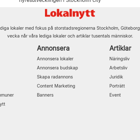
hyresutvecklingen i Stockholm city
diga lokaler med fokus på storstadsregionerna Stockholm, Göteborg
vecka når våra lediga lokaler och artiklar tusentals människor.
Annonsera
Artiklar
Annonsera lokaler
Näringsliv
Annonsera budskap
Arbetsliv
Skapa radannons
Juridik
Content Marketing
Porträtt
mmuner
Banners
Event
ytt