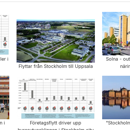
er i
Solna - ou
Flyttar från Stockholm till Uppsala
när
n i
Företagsflytt driver upp
"Stockholm