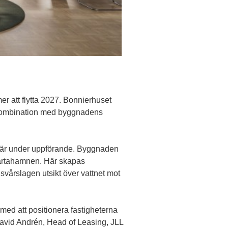
r att flytta 2027. Bonnierhuset
 kombination med byggnadens
m är under uppförande. Byggnaden
Värtahamnen. Här skapas
svårslagen utsikt över vattnet mot
 med att positionera fastigheterna
 David Andrén, Head of Leasing, JLL