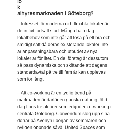
lo
k
alhyresmarknaden i Göteborg?
– Intresset för moderna och flexibla lokaler är
definitivt fortsatt stort. Många har i dag
lokalbehov som inte går att lösa på ett bra och
smidigt sätt då deras existerande lokaler inte
är anpassningsbara och utbudet av nya
lokaler är för litet. En del företag är dessutom
så pass dynamiska och skiftande att dagens
standardavtal på tre till fem år kan upplevas
som för långt.
– Att co-working är en tydlig trend på
marknaden är därför en ganska naturlig följd. I
dag finns tre aktörer som erbjuder co-working i
centrala Göteborg. Convendum slog upp sina
dörrar på Avenyn i början av sommaren och
nyligen öppnade såväl United Spaces som